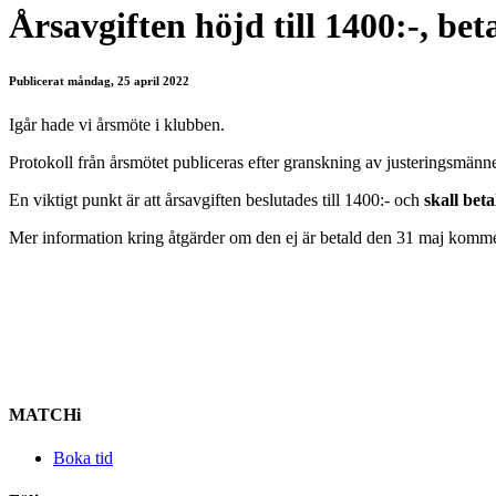
Årsavgiften höjd till 1400:-, bet
Publicerat måndag, 25 april 2022
Igår hade vi årsmöte i klubben.
Protokoll från årsmötet publiceras efter granskning av justeringsmänn
En viktigt punkt är att årsavgiften beslutades till 1400:- och
skall bet
Mer information kring åtgärder om den ej är betald den 31 maj kommer. D
MATCHi
Boka tid