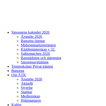
Säsongens kalender 2026
Årsmöte 2026
Banorna öppnar
Midsommarturneringen
Klubbmästerskap v 32.
Saltismatchen 2026
Banstädning och stängning
Säsongsavslutning
Tennisskolan/ Privat träning
Banorna
Om ÄTK
Årsmöte 2026
Aktuellt
Styrelse
Stadgar
Medlemskap
Hjärtstartaren
Kaféet