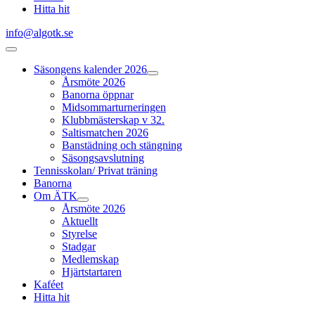
Hitta hit
info@algotk.se
Säsongens kalender 2026
Årsmöte 2026
Banorna öppnar
Midsommarturneringen
Klubbmästerskap v 32.
Saltismatchen 2026
Banstädning och stängning
Säsongsavslutning
Tennisskolan/ Privat träning
Banorna
Om ÄTK
Årsmöte 2026
Aktuellt
Styrelse
Stadgar
Medlemskap
Hjärtstartaren
Kaféet
Hitta hit