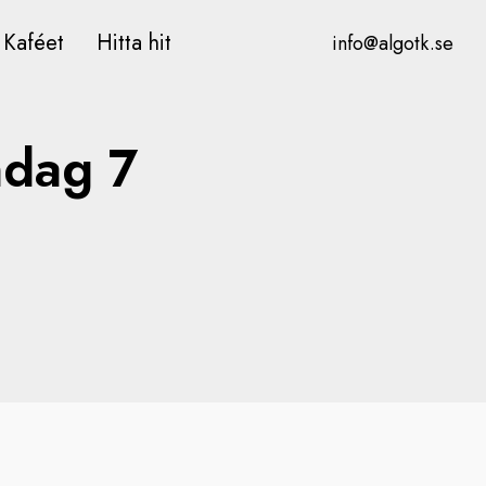
Kaféet
Hitta hit
info@algotk.se
ndag 7