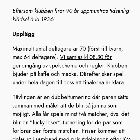
Eftersom klubben firar 90 år uppmuntras tidsenlig
klädsel à la 1934!
Upplägg
Maximalt antal deltagare är 70 (först till kvarn,
max 64 deltagare).
Vi samlas kl 08.30 för
genomgång av spelschema och regler
. Klubben
bjuder på kaffe och macka. Därefter sker spel
under hela dagen till dess att finalerna är klara.
Tävlingen är en dubbelturnering där paren sätts
samman med målet att de blir så jämna som
möjligt. Alla får spela minst två matcher, dvs. det
blir en ”lucky loser”-turnering för de par som
förlorar den första matchen. Priser kommer att
delas ut i samband med prisutdelningen efter KM