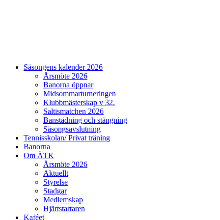
Säsongens kalender 2026
Årsmöte 2026
Banorna öppnar
Midsommarturneringen
Klubbmästerskap v 32.
Saltismatchen 2026
Banstädning och stängning
Säsongsavslutning
Tennisskolan/ Privat träning
Banorna
Om ÄTK
Årsmöte 2026
Aktuellt
Styrelse
Stadgar
Medlemskap
Hjärtstartaren
Kaféet