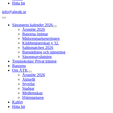
Hitta hit
info@algotk.se
Säsongens kalender 2026
Årsmöte 2026
Banorna öppnar
Midsommarturneringen
Klubbmästerskap v 32.
Saltismatchen 2026
Banstädning och stängning
Säsongsavslutning
Tennisskolan/ Privat träning
Banorna
Om ÄTK
Årsmöte 2026
Aktuellt
Styrelse
Stadgar
Medlemskap
Hjärtstartaren
Kaféet
Hitta hit