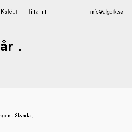
Kaféet
Hitta hit
info@algotk.se
år .
dagen . Skynda ,