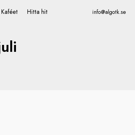
Kaféet
Hitta hit
info@algotk.se
uli