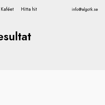
Kaféet
Hitta hit
info@algotk.se
sultat