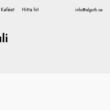
Kaféet
Hitta hit
info@algotk.se
li