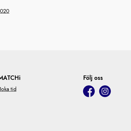
2020
MATCHi
Följ oss
Boka tid